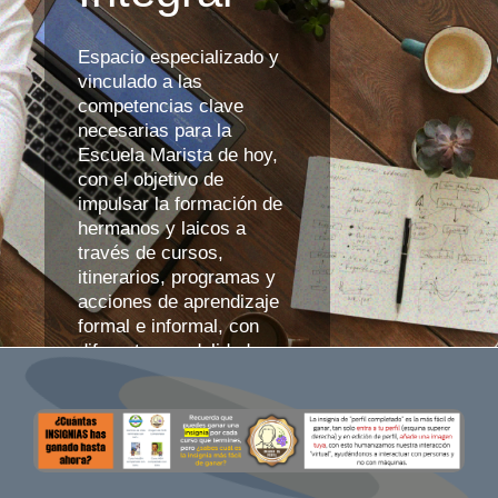
Espacio especializado y
vinculado a las
competencias clave
necesarias para la
Escuela Marista de hoy,
con el objetivo de
impulsar la formación de
hermanos y laicos a
través de cursos,
itinerarios, programas y
acciones de aprendizaje
formal e informal, con
diferentes modalidades y
estrategias didácticas,
soportados en un entorno
virtual que actúa como el
principal punto de
encuentro.