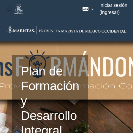
Iniciar sesión
(ingresar)
Pánel lateral
Saltar al contenido principal
Plan de
Formación
y
Desarrollo
Integral