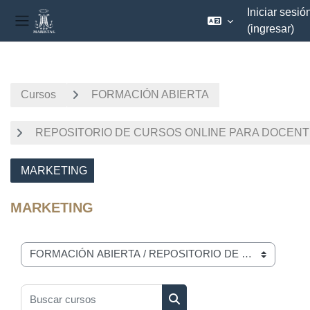
Iniciar sesió
(ingresar)
Pánel lateral
Saltar al contenido principal
Cursos
FORMACIÓN ABIERTA
REPOSITORIO DE CURSOS ONLINE PARA DOCEN
MARKETING
MARKETING
Categorías
Buscar cursos