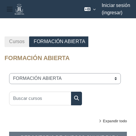
Iniciar sesión
(ingresar)
Pánel lateral
Saltar al contenido principal
Cursos
FORMACIÓN ABIERTA
FORMACIÓN ABIERTA
Categorías
Buscar cursos
Buscar cursos
Expandir todo