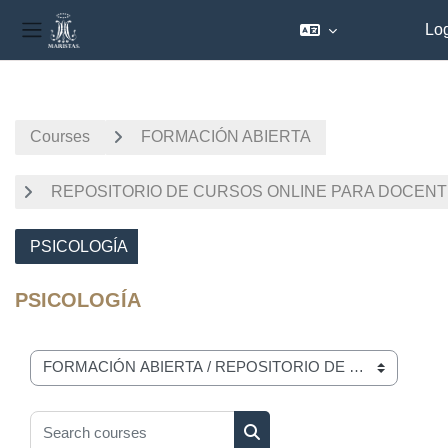
Log
Side panel
Skip to main content
Courses
FORMACIÓN ABIERTA
REPOSITORIO DE CURSOS ONLINE PARA DOCEN
PSICOLOGÍA
PSICOLOGÍA
Course categories
Search courses