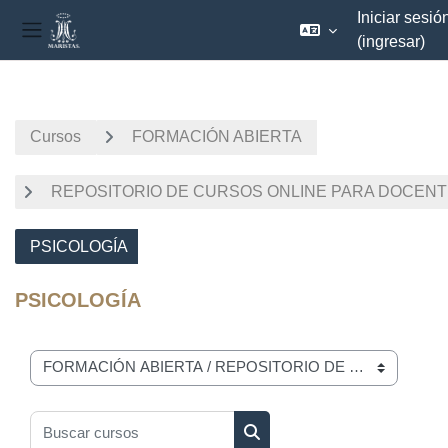
Iniciar sesió
(ingresar)
Pánel lateral
Saltar al contenido principal
Cursos
FORMACIÓN ABIERTA
REPOSITORIO DE CURSOS ONLINE PARA DOCEN
PSICOLOGÍA
PSICOLOGÍA
Categorías
Buscar cursos