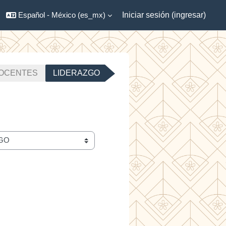
Español - México ‎(es_mx)‎
Iniciar sesión (ingresar)
DOCENTES
LIDERAZGO